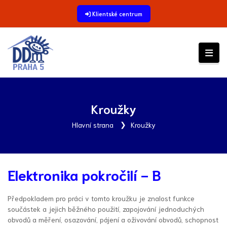
Klientské centrum
Kroužky
Hlavní strana
Kroužky
Elektronika pokročilí - B
Předpokladem pro práci v tomto kroužku je znalost funkce
součástek a jejich běžného použití, zapojování jednoduchých
obvodů a měření, osazování, pájení a oživování obvodů, schopnost