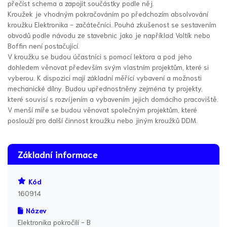
přečíst schema a zapojit součástky podle něj.
Kroužek je vhodným pokračováním po předchozím absolvování
kroužku Elektronika - začátečníci. Pouhá zkušenost se sestavením
obvodů podle návodu ze stavebnic jako je například Voltík nebo
Boffin není postačující.
V kroužku se budou účastníci s pomocí lektora a pod jeho
dohledem věnovat především svým vlastním projektům, které si
vyberou. K dispozici mají základní měřící vybavení a možnosti
mechanické dílny. Budou upřednostněny zejména ty projekty,
které souvisí s rozvíjením a vybavením jejich domácího pracoviště.
V menší míře se budou věnovat společným projektům, které
poslouží pro další činnost kroužku nebo jiným kroužků DDM.
Základní informace
Kód
160914
Název
Elektronika pokročilí - B