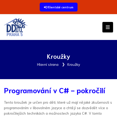
Klientské centrum
Kroužky
Hlavní strana
Kroužky
Programování v C# - pokročilí
Tento kroužek je určen pro děti, které už mají nějaké zkušenosti s
programováním v libovolném jazyce a chtějí se dozvědět více o
pokročilejších technikách a možnostech jazyka C#. V tomto