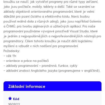
kroužku se naučí, jak vytvářet programy pro různé typy zařízení,
jako jsou počítače, mobily, tablety a další. Také se seznámí se
základy objektově orientovaného programování, které je velmi
důležité pro psaní čistého a efektivního kódu. Navíc budou
používat reálná data z různých zdrojů, jako jsou například Golemio
a ČHMÚ, pro tvorbu zajímavých a užitečných aplikací. Pro naše
programování používáme vývojové prostředí Visual Studio, které
je jedním z nejpopulárnějších a nejprofesionálnějších nástrojů pro
programátory. Cílem tohoto kroužku je naučit děti logickému
myšlení a vzbudit v nich nadšení pro programování.
Požadavky:
- věk 11+
- orientace a práce na počítači
- základy programování – proměnná, funkce, cykly
- základní znalost Anglického jazyka (programujeme v angličtině).
Základní informace
Kód
160922