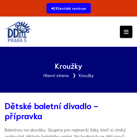
Klientské centrum
Kroužky
Hlavní strana
Kroužky
Dětské baletní divadlo -
přípravka
Balerínou na zkoušku. Skupina pro nejmenší žáky, kteří si chtějí
vyzkoušet základy baletního umění. Na hodinách se děti naučí