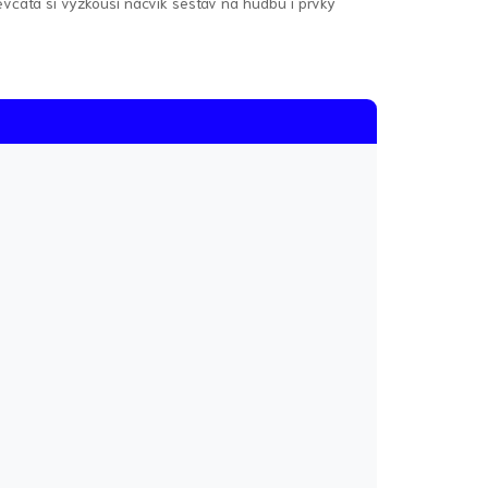
včata si vyzkouší nácvik sestav na hudbu i prvky