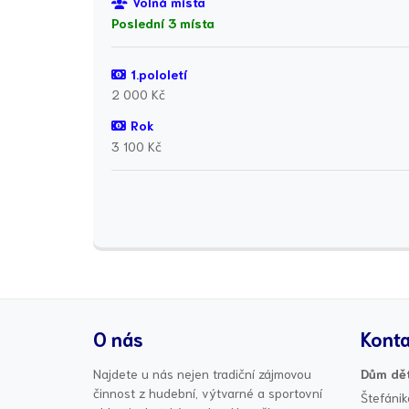
Volná místa
Poslední 3 místa
1.pololetí
2 000 Kč
Rok
3 100 Kč
O nás
Konta
Najdete u nás nejen tradiční zájmovou
Dům dět
činnost z hudební, výtvarné a sportovní
Štefánik