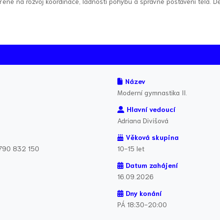
né na rozvoj koordinace, ladnosti pohybu a správné postavení těla. Dě
Název
Moderní gymnastika II.
Hlavní vedoucí
Adriana Divišová
Věková skupina
 790 832 150
10-15 let
Datum zahájení
16.09.2026
Dny konání
PÁ 18:30-20:00