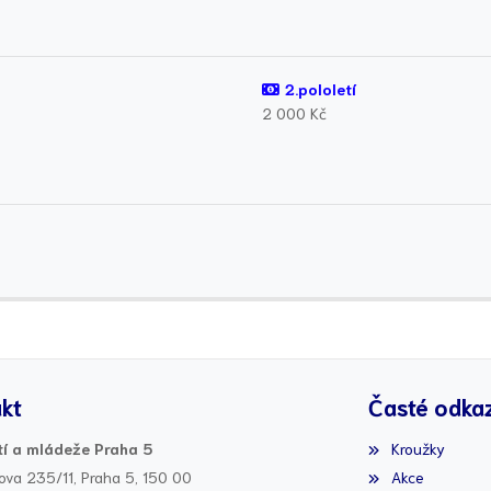
2.pololetí
2 000 Kč
kt
Časté odka
í a mládeže Praha 5
Kroužky
ova 235/11, Praha 5, 150 00
Akce