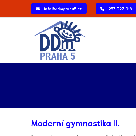
info@ddmpraha5.cz
257 323 918
Moderní gymnastika II.