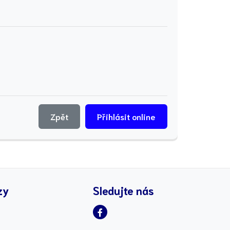
Zpět
Přihlásit online
zy
Sledujte nás