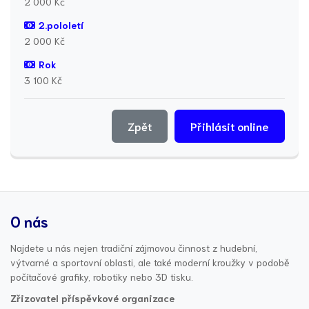
2 000 Kč
2.pololetí
2 000 Kč
Rok
3 100 Kč
Zpět
Přihlásit online
O nás
Najdete u nás nejen tradiční zájmovou činnost z hudební,
výtvarné a sportovní oblasti, ale také moderní kroužky v podobě
počítačové grafiky, robotiky nebo 3D tisku.
Zřizovatel příspěvkové organizace