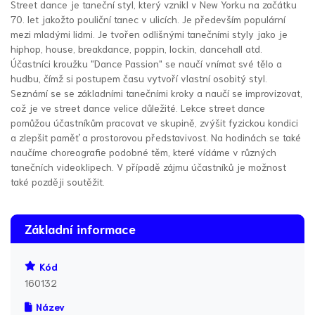
Street dance je taneční styl, který vznikl v New Yorku na začátku
70. let jakožto pouliční tanec v ulicích. Je především populární
mezi mladými lidmi. Je tvořen odlišnými tanečními styly jako je
hiphop, house, breakdance, poppin, lockin, dancehall atd.
Účastníci kroužku "Dance Passion" se naučí vnímat své tělo a
hudbu, čímž si postupem času vytvoří vlastní osobitý styl.
Seznámí se se základními tanečními kroky a naučí se improvizovat,
což je ve street dance velice důležité. Lekce street dance
pomůžou účastníkům pracovat ve skupině, zvýšit fyzickou kondici
a zlepšit paměť a prostorovou představivost. Na hodinách se také
naučíme choreografie podobné těm, které vídáme v různých
tanečních videoklipech. V případě zájmu účastníků je možnost
také později soutěžit.
Základní informace
Kód
160132
Název