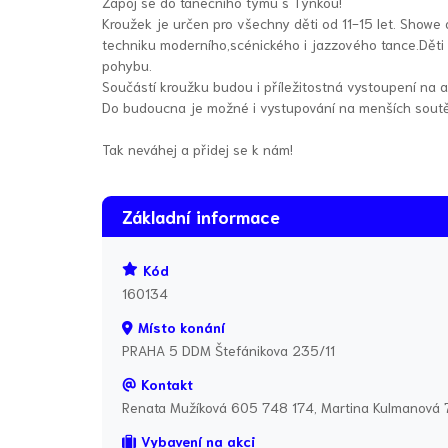
Zapoj se do tanečního týmu s Týnkou!
Kroužek je určen pro všechny děti od 11-15 let. Showe
techniku moderního,scénického i jazzového tance.Děti se
pohybu.
Součástí kroužku budou i příležitostná vystoupení na 
Do budoucna je možné i vystupování na menších soutě
Tak neváhej a přidej se k nám!
Základní informace
Kód
160134
Místo konání
PRAHA 5 DDM Štefánikova 235/11
Kontakt
Renata Mužíková 605 748 174, Martina Kulmanová
Vybavení na akci