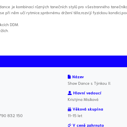
 dance je kombinací různých tanečních stylů pro všestranného taneční
 při něm učí rytmice,správnému držení těla,rozvíjí fyzickou kondici,podp
akcích DDM.
žích.
Název
Show Dance s Týnkou II.
Hlavní vedoucí
Kristýna Misíková
Věková skupina
 790 832 150
11-15 let
V ceně zahrnuto