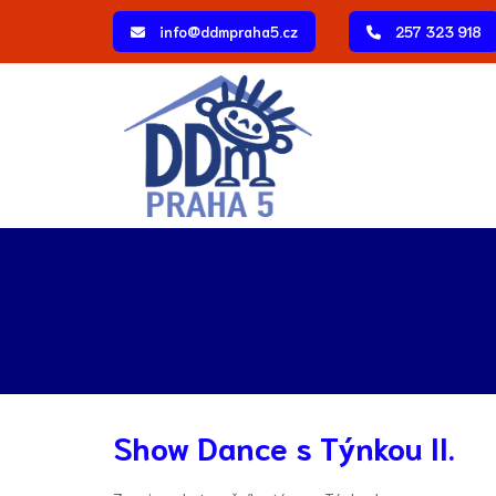
info@ddmpraha5.cz
257 323 918
Show Dance s Týnkou II.