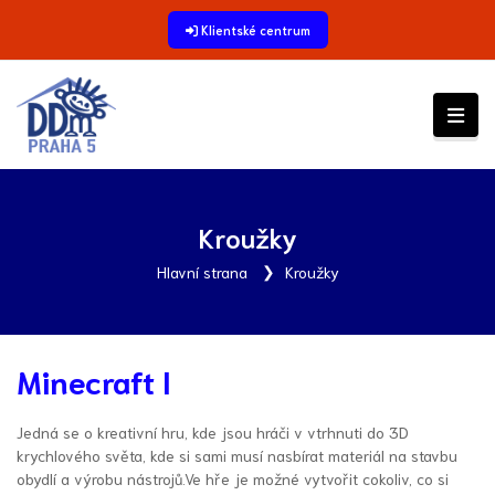
Klientské centrum
Kroužky
Hlavní strana
Kroužky
Minecraft I
Jedná se o kreativní hru, kde jsou hráči v vtrhnuti do 3D
krychlového světa, kde si sami musí nasbírat materiál na stavbu
obydlí a výrobu nástrojů.Ve hře je možné vytvořit cokoliv, co si