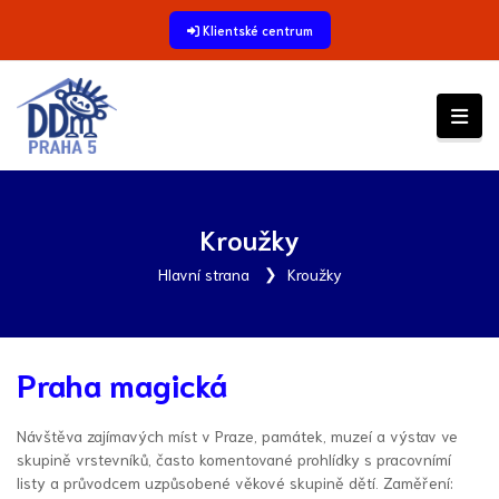
Klientské centrum
Kroužky
Hlavní strana
Kroužky
Praha magická
Návštěva zajímavých míst v Praze, památek, muzeí a výstav ve
skupině vrstevníků, často komentované prohlídky s pracovnímí
listy a průvodcem uzpůsobené věkové skupině dětí. Zaměření: