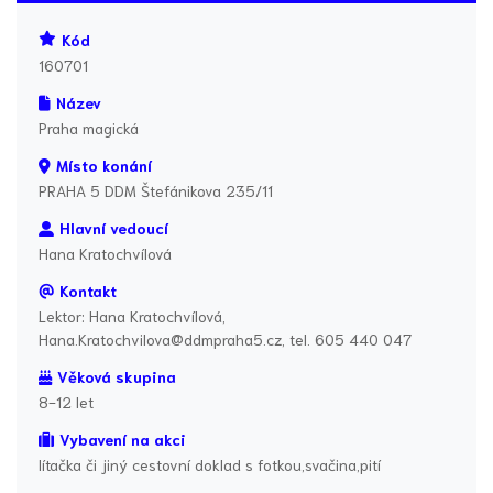
Kód
160701
Název
Praha magická
Místo konání
PRAHA 5 DDM Štefánikova 235/11
Hlavní vedoucí
Hana Kratochvílová
Kontakt
Lektor: Hana Kratochvílová,
Hana.Kratochvilova@ddmpraha5.cz, tel. 605 440 047
Věková skupina
8-12 let
Vybavení na akci
lítačka či jiný cestovní doklad s fotkou,svačina,pití