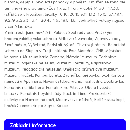
historie, dějepis, prvouka i pohádky a pověsti. Kroužek se koná dle
termínového programu vždy 1 x za 14 dní v době 14.30 - 17.30.
(střídá se s kroužkem Šikulky)(6.10.,20.10,3.11.,1.12., 15.12.,5.1.,19.1.,
9.2.,9.3.,23.3., 6.4., 20.4., 4.5., 18.5.,1.6.) Jednotlivé vstupy nejsou
v ceně kroužku.
V minulosti jsme navštívili: Palácové zahrady pod Pražským
hradem,Valdštejnská zahrada, Vrtbovská zahrada, Vojanovy sady,
Staré město, Vyšehrad, Podskalí-Výtoň, Chvalský zámek, Botanická
zahrada na Slupi a v Tróji - skleník Fata Morgána, ČNB, Městskou
knihovnu, Muzeum Karla Zemana, Národní muzeum, Technicke
muzeum, Vojenské muzeum, Muzeum literatury, Náprstkovo
muzeum, Pedagogické muzeum, Umělecko průmyslové muzeum,
Muzeum hraček, Kampu, Loretu, Zvonařku, Grébovku, okolí Karlova
náměstí a Apolináře, Novoměstskou radnici, rozhlednu Doubravka,
Památník na Bílé hoře, Památník na Vítkově, Obora hvězda,
Emauzy, Památník Heydrichiády, Back in Time, Prezidentské
salónky na Hlavním nádraží, Masarykovo nádraží, Betlémskou kapli,
Pražský semmering a Signal Space.
Základní informace