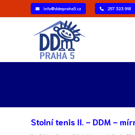
info@ddmpraha5.cz
257 323 918
Stolní tenis II. - DDM - mír