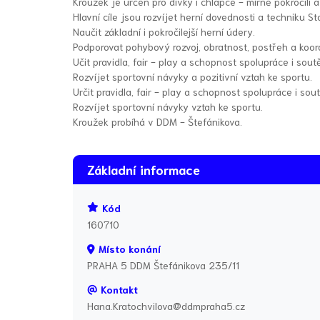
Kroužek je určen pro dívky i chlapce - mírně pokročilí a
Hlavní cíle jsou rozvíjet herní dovednosti a techniku St
Naučit základní i pokročilejší herní údery.
Podporovat pohybový rozvoj, obratnost, postřeh a koord
Učit pravidla, fair - play a schopnost spolupráce i soutě
Rozvíjet sportovní návyky a pozitivní vztah ke sportu.
Určit pravidla, fair - play a schopnost spolupráce i sout
Rozvíjet sportovní návyky vztah ke sportu.
Kroužek probíhá v DDM - Štefánikova.
Základní informace
Kód
160710
Místo konání
PRAHA 5 DDM Štefánikova 235/11
Kontakt
Hana.Kratochvilova@ddmpraha5.cz