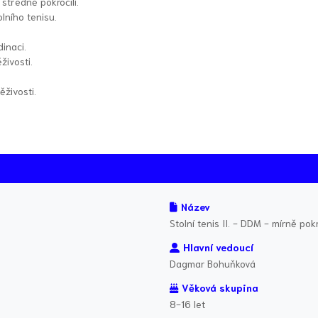
 středně pokročilí.
olního tenisu.
inaci.
živosti.
ěživosti.
Název
Stolní tenis II. - DDM - mírně pokr
Hlavní vedoucí
Dagmar Bohuňková
Věková skupina
8-16 let