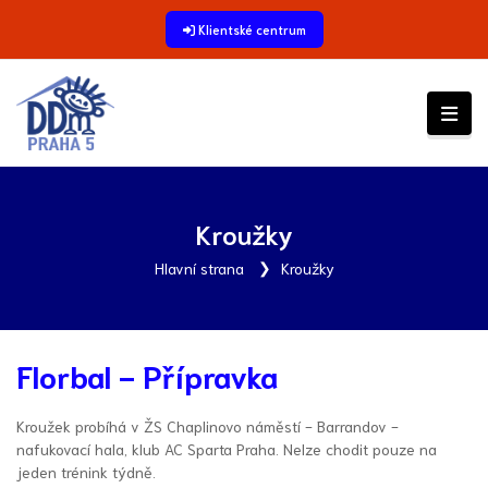
Klientské centrum
Kroužky
Hlavní strana
Kroužky
Florbal - Přípravka
Kroužek probíhá v ŽS Chaplinovo náměstí - Barrandov -
nafukovací hala, klub AC Sparta Praha. Nelze chodit pouze na
jeden trénink týdně.