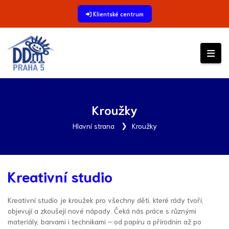
Klientské centrum
Kroužky
Hlavní strana
Kroužky
Kreativní studio
Kreativní studio je kroužek pro všechny děti, které rády tvoří,
objevují a zkoušejí nové nápady. Čeká nás práce s různými
materiály, barvami i technikami – od papíru a přírodnin až po