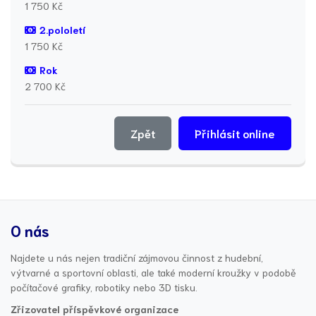
1 750 Kč
2.pololetí
1 750 Kč
Rok
2 700 Kč
Zpět
Přihlásit online
O nás
Najdete u nás nejen tradiční zájmovou činnost z hudební,
výtvarné a sportovní oblasti, ale také moderní kroužky v podobě
počítačové grafiky, robotiky nebo 3D tisku.
Zřizovatel příspěvkové organizace