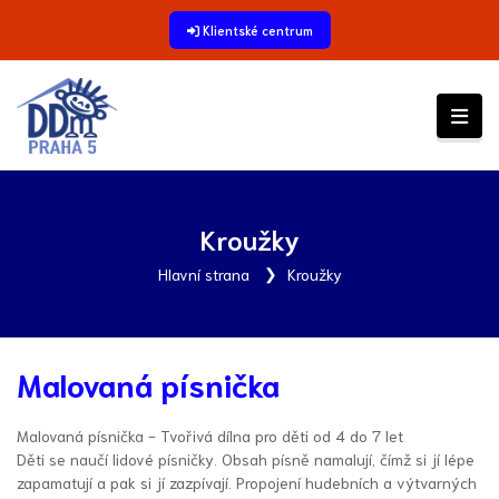
Klientské centrum
Kroužky
Hlavní strana
Kroužky
Malovaná písnička
Malovaná písnička - Tvořivá dílna pro děti od 4 do 7 let
Děti se naučí lidové písničky. Obsah písně namalují, čímž si jí lépe
zapamatují a pak si jí zazpívají. Propojení hudebních a výtvarných