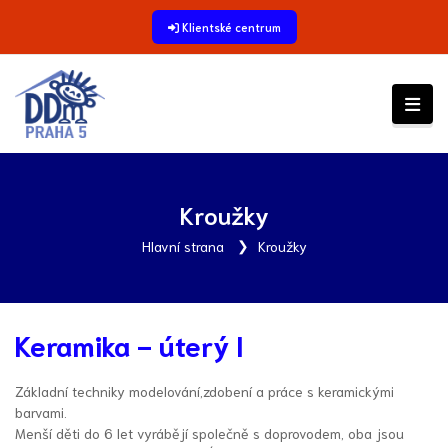
Klientské centrum
Kroužky
Hlavní strana
Kroužky
Keramika - úterý I
Základní techniky modelování,zdobení a práce s keramickými
barvami.
Menší děti do 6 let vyrábějí společně s doprovodem, oba jsou