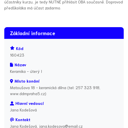
účastníky kurzu, je tedy NUTNÉ přihlásit OBA současně. Doprovod
předškoláka má účast zadarmo.
Základní informace
Kód
160423
Název
Keramika - úterý I
Místo konání
Matoušova 18 - keramická dílna (tel: 257 323 918,
www.ddmpraha5.cz)
Hlavní vedoucí
Jana Kodešová
Kontakt
Jana Kodešová, jana.kodesova@email.cz