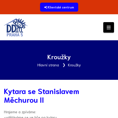
Klientské centrum
Kroužky
Hlavní strana
Kroužky
Kytara se Stanislavem
Měchurou II
Hrajeme a zpíváme:
-vděláváme se ve hře na kytaru