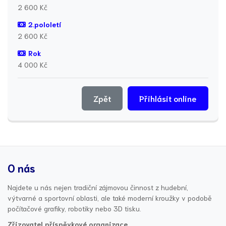
2 600 Kč
2.pololetí
2 600 Kč
Rok
4 000 Kč
Zpět
Přihlásit online
O nás
Najdete u nás nejen tradiční zájmovou činnost z hudební,
výtvarné a sportovní oblasti, ale také moderní kroužky v podobě
počítačové grafiky, robotiky nebo 3D tisku.
Zřizovatel příspěvkové organizace