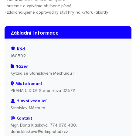
-hrajeme a zpíváme oblíbené písně
-zdokonalujeme doprovodný styl hry na kytaru-akordy
Základní informace
Kód
160502
Název
Kytara se Stanislavem Měchurou II
Místo konání
PRAHA 5 DDM Štefánikova 235/11
Hlavní vedoucí
Stanislav Měchura
Kontakt
Mgr. Dana Klásková, 774 676 488,
dana.klaskova@ddmpraha5.cz