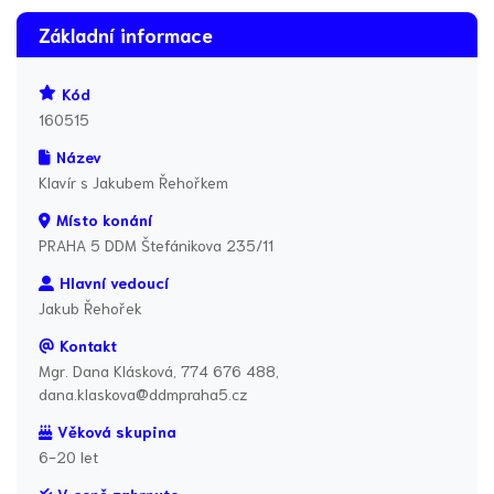
Základní informace
Kód
160515
Název
Klavír s Jakubem Řehořkem
Místo konání
PRAHA 5 DDM Štefánikova 235/11
Hlavní vedoucí
Jakub Řehořek
Kontakt
Mgr. Dana Klásková, 774 676 488,
dana.klaskova@ddmpraha5.cz
Věková skupina
6-20 let