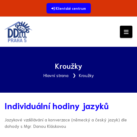
Klientské centrum
Kroužky
Hlavní strana
Kroužky
Individuální hodiny jazyků
Jazykové vzdělávání a konverzace (německý a český jazyk) dle
dohody s Mgr. Danou Kláskovou