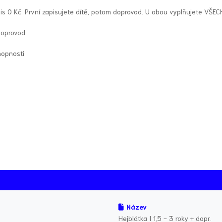
is 0 Kč. První zapisujete dítě, potom doprovod. U obou vyplňujete VŠEC
doprovod
hopnosti
Název
Hejblátka I 1,5 - 3 roky + dopr.