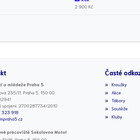
2 900 Kč
kt
Časté odka
í a mládeže Praha 5
Kroužky
ova 235/11, Praha 5, 150 00
Akce
42941
Tábory
í spojení: 2700287734/2010
Soutěže
7 323 918
Kluby
mpraha5.cz
né pracoviště Sokolovna Motol
 31/15, Praha 5, 150 00