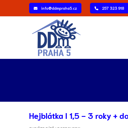
info@ddmpraha5.cz
257 323 918
Hejblátka I 1,5 - 3 roky + d