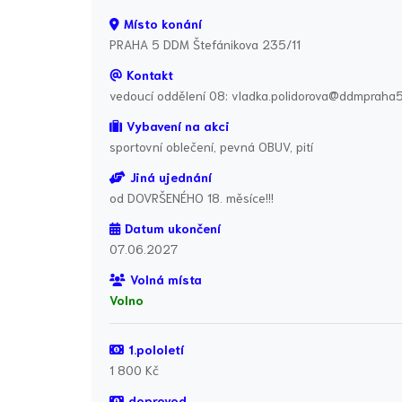
Místo konání
PRAHA 5 DDM Štefánikova 235/11
Kontakt
vedoucí oddělení 08: vladka.polidorova@ddmpraha
Vybavení na akci
sportovní oblečení, pevná OBUV, pití
Jiná ujednání
od DOVRŠENÉHO 18. měsíce!!!
Datum ukončení
07.06.2027
Volná místa
Volno
1.pololetí
1 800 Kč
doprovod