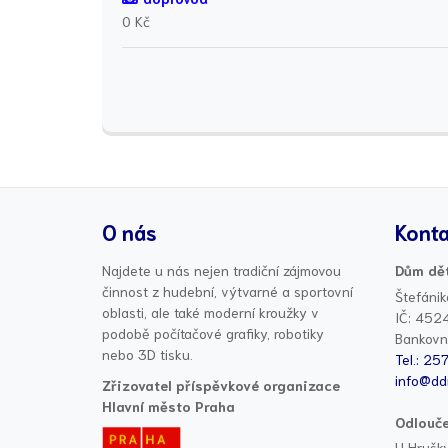
0 Kč
O nás
Konta
Najdete u nás nejen tradiční zájmovou
Dům dět
činnost z hudební, výtvarné a sportovní
Štefánik
oblasti, ale také moderní kroužky v
IČ: 452
podobě počítačové grafiky, robotiky
Bankovn
nebo 3D tisku.
Tel.: 25
info@dd
Zřizovatel příspěvkové organizace
Hlavní město Praha
Odlouče
U Hrušky