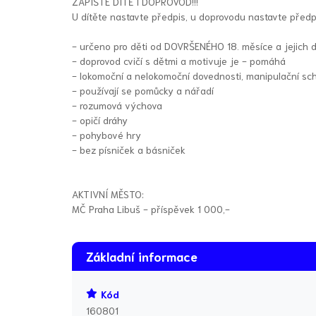
ZAPIŠTE DÍTĚ I DOPROVOD!!!
U dítěte nastavte předpis, u doprovodu nastavte předp
- určeno pro děti od DOVRŠENÉHO 18. měsíce a jejich 
- doprovod cvičí s dětmi a motivuje je - pomáhá
- lokomoční a nelokomoční dovednosti, manipulační sc
- používají se pomůcky a nářadí
- rozumová výchova
- opičí dráhy
- pohybové hry
- bez písniček a básniček
AKTIVNÍ MĚSTO:
MČ Praha Libuš - příspěvek 1 000,-
Základní informace
Kód
160801