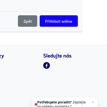
Zpět
Přihlásit online
zy
Sledujte nás
Potřebujete poradit?
Zeptejte
se našeho asistenta
Chettyho
.