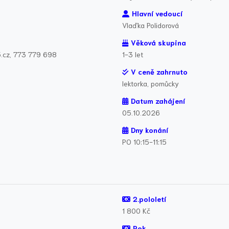
Hlavní vedoucí
Vlaďka Polidorová
Věková skupina
5.cz, 773 779 698
1-3 let
V ceně zahrnuto
lektorka, pomůcky
Datum zahájení
05.10.2026
Dny konání
PO 10:15-11:15
2.pololetí
1 800 Kč
Rok