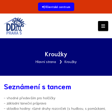
Klientské centrum
Kroužky
Hlavní strana
Kroužky
Seznámení s tancem
- vhodné především pro holčičky
- základní taneční průprava
- skladba hodiny: různé druhy rozcviček (s hudbou, s pomůckami,