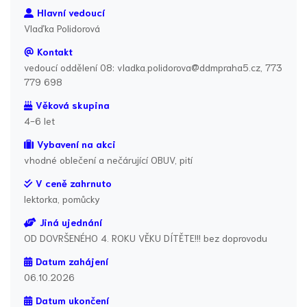
Hlavní vedoucí
Vlaďka Polidorová
Kontakt
vedoucí oddělení 08: vladka.polidorova@ddmpraha5.cz, 773
779 698
Věková skupina
4-6 let
Vybavení na akci
vhodné oblečení a nečárující OBUV, pití
V ceně zahrnuto
lektorka, pomůcky
Jiná ujednání
OD DOVRŠENÉHO 4. ROKU VĚKU DÍTĚTE!!! bez doprovodu
Datum zahájení
06.10.2026
Datum ukončení