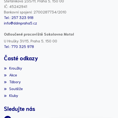
Štefánikova 235/11, Praha 5, 150 00
IČ: 45242941
Bankovní spojení: 2700287734/2010
Tel.: 257 323 918
info@ddmpraha5.cz
Odloučené pracoviště Sokolovna Motol
U Hrušky 31/15, Praha 5, 150 00
Tel.: 770 325 978
Časté odkazy
Kroužky
Akce
Tábory
Soutěže
Kluby
Sledujte nás