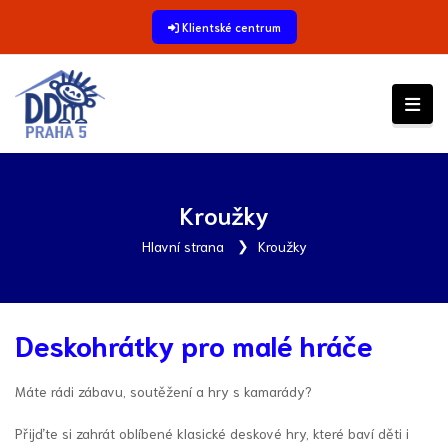
Klientské centrum
Kroužky
Hlavní strana
Kroužky
Deskohrátky pro malé hráče
Máte rádi zábavu, soutěžení a hry s kamarády?
Přijďte si zahrát oblíbené klasické deskové hry, které baví děti i