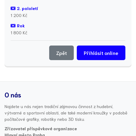
2. pololetí
1 200 Kč
Rok
1 800 Kč
Zpět
Přihlásit online
O nás
Najdete u nás nejen tradiční zájmovou činnost z hudební,
výtvarné a sportovní oblasti, ale také moderní kroužky v podobě
počítačové grafiky, robotiky nebo 3D tisku.
Zřizovatel příspěvkové organizace
Hlavní město Praha