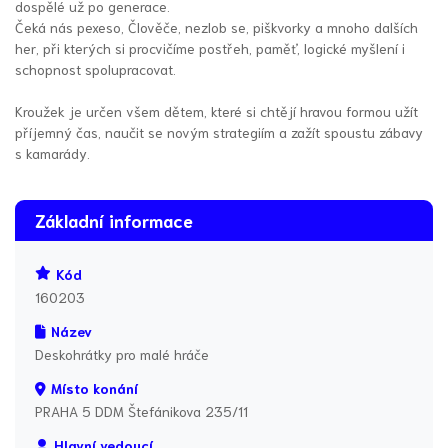
dospělé už po generace.
Čeká nás pexeso, Člověče, nezlob se, piškvorky a mnoho dalších
her, při kterých si procvičíme postřeh, paměť, logické myšlení i
schopnost spolupracovat.
Kroužek je určen všem dětem, které si chtějí hravou formou užít
příjemný čas, naučit se novým strategiím a zažít spoustu zábavy
s kamarády.
Základní informace
Kód
160203
Název
Deskohrátky pro malé hráče
Místo konání
PRAHA 5 DDM Štefánikova 235/11
Hlavní vedoucí