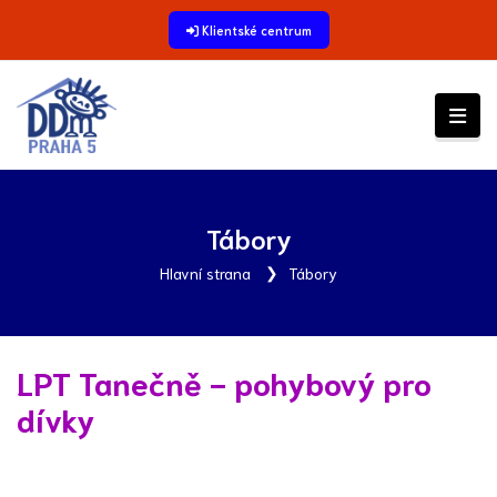
Klientské centrum
Tábory
Hlavní strana
Tábory
LPT Tanečně - pohybový pro
dívky